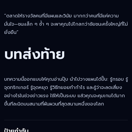
“ตลาดให้รางวัลคนที่มีแผนและวินัย มากกว่าคนที่มีแค่ความ
มั่นใจ—ชนะเล็ก ๆ ซ้ำ ๆ จะพาคุณไปไกลกว่าชัยชนะครั้งใหญ่ที่ไม่
ยั่งยืน”
บทส่งท้าย
บทความนี้ออกแบบให้คุณอ่านปุ๊บ นำไปวางแผนได้ปั๊บ: รู้กรอบ รู้
จุดทริกเกอร์ รู้จุดหยุด รู้วิธีทยอยทำกำไร และรู้ว่าจะลดเสี่ยง
อย่างไรในช่วงข่าวแรง ใช้ให้เป็นระบบ แล้วคุณจะคุมเกมได้มาก
ขึ้นทีละนิดบนสนามที่ผันผวนที่สุดสนามหนึ่งของโลก
ป้ายกำกับ