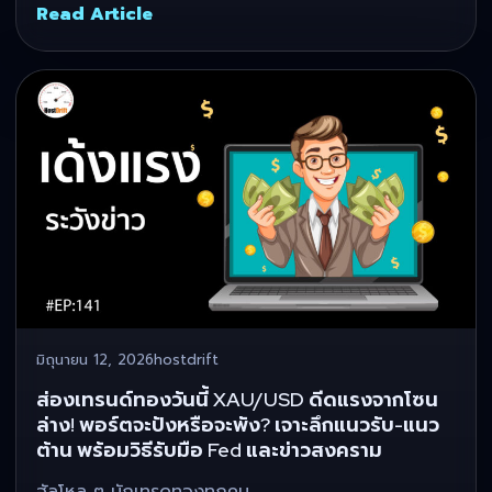
Read Article
มิถุนายน 12, 2026
hostdrift
ส่องเทรนด์ทองวันนี้ XAU/USD ดีดแรงจากโซน
ล่าง! พอร์ตจะปังหรือจะพัง? เจาะลึกแนวรับ-แนว
ต้าน พร้อมวิธีรับมือ Fed และข่าวสงคราม
ฮัลโหล ๆ นักเทรดทองทุกคน…