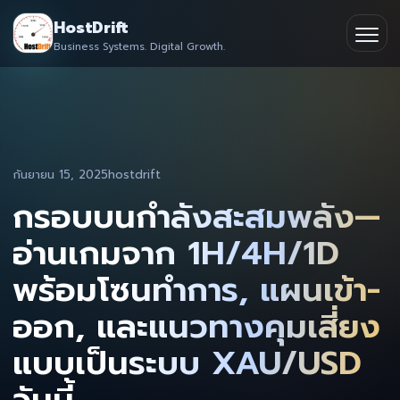
Skip
HostDrift
to
Business Systems. Digital Growth.
Partner
Ope
content
men
About
Contact
กันยายน 15, 2025
hostdrift
กรอบบนกำลังสะสมพลัง—
อ่านเกมจาก 1H/4H/1D
พร้อมโซนทำการ, แผนเข้า-
ออก, และแนวทางคุมเสี่ยง
แบบเป็นระบบ XAU/USD