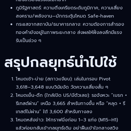
ภูมิรัฐศาสตร์: ความตึงเครียดระดับภูมิภาค, ความเสี่ยง
สงคราม/พลังงาน—มักกระตุ้นโหมด Safe-haven
กระแสจากสถาบัน/ธนาคารกลาง: ความต้องการสำรอง
ทองคำยังอยู่ในภาพระยะกลาง ส่งผลให้ฝั่งลงลึกมีแรง
รับเป็นช่วง ๆ
สรุปกลยุทธ์นำไปใช้
โหมดเช้า-บ่าย (สภาวะเงียบ): เล่นในกรอบ Pivot
3,618–3,648 แบบวินัยจัด วัดความเสี่ยงสั้น ๆ
โหมดเย็น-ดึก (ใกล้เปิด US/มีตัวเลข): รอจังหวะ “เบรก +
รีเทสต์ผ่าน” เหนือ 3,665 สำหรับทางขึ้น หรือ “หลุด + รี
เทสต์ไม่ผ่าน” ใต้ 3,600 สำหรับทางลง
โหมดหลังข่าว: ให้กราฟนิ่งก่อน 1–3 แท่ง (M15–H1)
แล้วค่อยกลับเข้ากลยุทธ์เดิม อย่าฝืนเข้าใจกลางสวิง