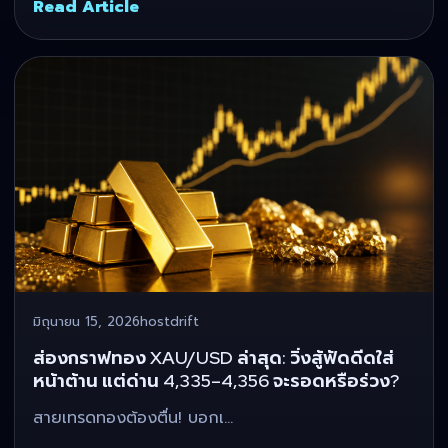
Read Article
มิถุนายน 15, 2026
hostdrift
ส่องกราฟทอง XAU/USD ล่าสุด: วิ่งสู้ฟัดดีดใส่
หน้าต้าน แต่ด่าน 4,335–4,356 จะรอดหรือร่วง?
สายเทรดทองต้องตื่น! บอกเ…