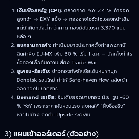
เงินเฟ้อสหรัฐ (CPI):
ตลาดคาด YoY 2.4 % ถ้าออก
สูงกว่า → DXY แข็ง → ทองอาจโซซัดโซเซลงหน้าเสีย
แต่ถ้าผิดหวังต่ำกว่าคาด ทองมีลุ้นเบรก 3,370 แบบ
หล่อ ๆ
สงครามการค้า:
ทำเนียบขาวประกาศตั้งกำแพงภาษี
สินค้าฝั่ง EU-MX เพิ่ม 30 % เริ่ม 1 ส.ค. – นักเก็งกำไร
ซื้อทองเพื่อกันความเสี่ยง Trade War
ยูเครน-รัสเซีย:
ข่าวกองทัพรัสเซียเดินหมากบุก
Donetsk รอบใหม่ ทำให้ Safe-haven flow สลับเข้า
ออกทองไม่ขาดสาย
Demand เอเชีย:
อินเดียยอดขายทอง มิ.ย. วูบ -60
% YoY เพราะราคาผันผวนแรง ส่งผลให้ “ฝั่งซื้อจริง”
หายไปบ้าง กดดัน Upside ระยะสั้น
3) แผนเข้าออร์เดอร์ (ตัวอย่าง)