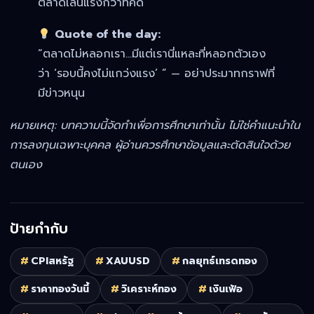
ตลาดเล่นแรงกว่าที่คิด
Quote of the day:
“ตลาดไม่หลอกเรา…มีแต่เรานี่แหละที่หลอกตัวเอง
ว่า ‘รอบนี้คงไม่แกว่งแรง’ ” — อย่าประมาทกราฟที่
มีข่าวหนุน
หมายเหตุ: บทความนี้จัดทำเพื่อการศึกษาเท่านั้น ไม่ใช่คำแนะนำใน
การลงทุนเฉพาะบุคคล ผู้อ่านควรศึกษาข้อมูลและตัดสินใจด้วย
ตนเอง
ป้ายกำกับ
#
CPIสหรัฐ
#
XAUUSD
#
กลยุทธ์เทรดทอง
#
ราคาทองวันนี้
#
วิเคราะห์ทอง
#
เงินเฟ้อ