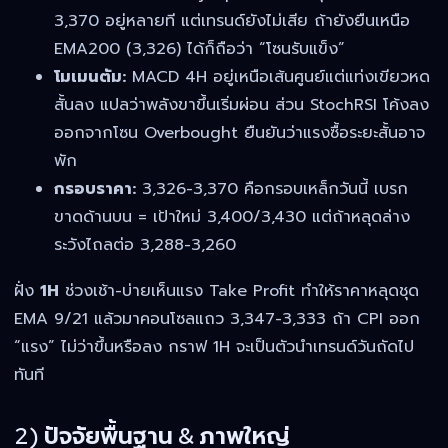
3,370 อยู่หลายที แต่เทรนด์ยังไม่เสีย ถ้ายังยืนเหนือ
EMA200 (3,326) ได้ก็ถือว่า “โซนรับแข็ง”
โมเมนตัม:
MACD 4H อยู่เหนือเส้นศูนย์แต่แท่งเขียวหด
สั้นลง แปลว่าพลังขาขึ้นเริ่มผ่อน ส่วน StochRSI โค้งลง
ออกจากโซน Overbought ยืนยันว่าแรงซื้อระยะสั้นอาจ
พัก
กรอบราคา:
3,326-3,370 คือกรอบเหล็กวันนี้ เบรก
ขาดด้านบน = เป้าใหม่ 3,400/3,430 แต่ถ้าหลุดล่าง
ระวังไถลต่อ 3,288-3,260
ฝั่ง
1H
ช่วงเช้า-บ่ายเห็นแรง Take Profit ทำให้ราคาหลุดชุด
EMA 9/21 แล้วมาคอนโซลแถว 3,347-3,333 ถ้า CPI ออก
“แรง” ไม่ว่าขึ้นหรือลง กราฟ 1H จะเป็นตัวนำเทรนด์วันถัดไป
ทันที
2) ปัจจัยพื้นฐาน & ภาพใหญ่