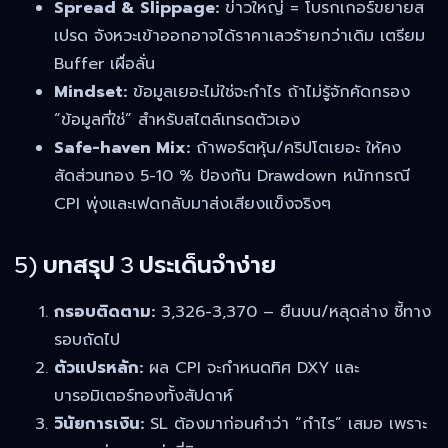
Spread & Slippage:
ข่าวใหญ่ = โบรกเกอร์ขยายส
เปรด จังหวะเข้าออกอาจได้ราคาเลวร้ายกว่าเดิม เตรียม
Buffer เผื่อลั่น
Mindset:
ข้อมูลเยอะไม่ใช่จะกำไร ถ้าไม่รู้จักคัดกรอง
“ข้อมูลที่ใช่” สำหรับสไตล์เทรดตัวเอง
Safe-haven Mix:
ถ้าพอร์ตหุ้น/คริปโตเยอะ ให้คง
สัดส่วนทอง 5-10 % ป้องกัน Drawdown หนักกรณี
CPI พุ่งและเฟดกลับมาส่งเสียงแข็งจริงๆ
5) บทสรุป 3 ประเด็นจำง่าย
กรอบติดตาม:
3,326-3,370 – ยืนบน/หลุดล่าง ชี้ทาง
รอบถัดไป
ตัวแปรหลัก:
ผล CPI จะกำหนดทิศ DXY และ
บารอมิเตอร์ทองทั้งสัปดาห์
วินัยการเงิน:
SL ต้องมาก่อนคำว่า “กำไร” เสมอ เพราะ