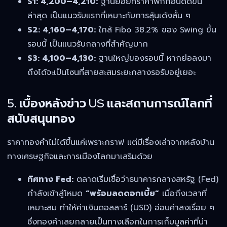
S1: 4,200–4,210:
ฐานย่อยที่ราคาพักก่อนดีดขึ้น
ล่าสุด เป็นแนวรับแรกที่เหมาะกับการลุ้นเด้งสั้น ๆ
S2: 4,160–4,170:
ใกล้ Fibo 38.2% ของ Swing ขึ้น
รอบนี้ เป็นแนวรับกลางที่สำคัญมาก
S3: 4,100–4,130:
ฐานใหญ่ของรอบนี้ หากย่อลงมา
ถึงได้จะเป็นโซนที่สายสะสมระยะกลางรอรับอยู่เยอะ
5. เบื้องหลังข่าว US และสถานการณ์โลกที่
สนับสนุนทอง
ราคาทองคำไม่ได้ขึ้นแค่เพราะกราฟ แต่มีเรื่องเล่าจากหลังบ้าน
ทางเศรษฐกิจและการเมืองโลกมาเสริมด้วย
ทิศทาง Fed:
ตลาดเริ่มเชื่อว่าธนาคารกลางสหรัฐ (Fed)
กำลังเข้าสู่โหมด
“พร้อมลดดอกเบี้ย”
เมื่อถึงเวลาที่
เหมาะสม ทำให้ค่าเงินดอลลาร์ (USD) อ่อนค่าลงเรื่อย ๆ
ซึ่งทองคำเลยกลายเป็นทางเลือกในการเก็บมูลค่าที่น่า