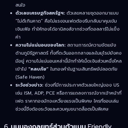
สนใจ
ตัวเลขเศรษฐกิจสหรัฐฯ:
ตัวเลขหลายชุดออกมาแบบ
“ไม่ดีเกินคาด” คือไม่แรงจนเฟดต้องรีบกลับมาคุมเข้ม
เงินเฟ้อ ทำให้ทองได้อานิสงส์จากช่วงที่ดอลลาร์ไม่แข็ง
ค่า
ความไม่แน่นอนของโลก:
สถานการณ์ความขัดแย้ง
ด้านภูมิรัฐศาสตร์ ทั้งที่ตะวันออกกลางและในยุโรปยังคง
มีอยู่ ความไม่แน่นอนเหล่านี้มักทำให้เม็ดเงินส่วนหนึ่งไหล
เข้าไป
“หลบภัย”
ในทองคำในฐานะสินทรัพย์ปลอดภัย
(Safe Haven)
ระวังช่วงข่าว:
ช่วงที่มีการประกาศตัวเลขใหญ่ของ US
เช่น ISM, ADP, PCE หรือการแถลงการณ์จากเจ้าหน้าที่
เฟด ราคาทองมักจะเหวี่ยงแรงเป็นพิเศษ ใครที่ชอบเล่น
ช่วงนี้จึงต้องระวังและควบคุมขนาดล็อตเป็นพิเศษ
6. มุมมองกลยุทธ์ส่วนตัวแบบ Friendly