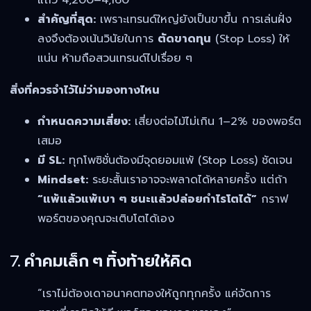
แถว 4,200–4,160
สำคัญที่สุด:
เพราะเทรนด์ใหญ่ยังเป็นขาขึ้น การเล่นฝั่ง
ลงจึงต้องเน้นวินัยในการ
ตัดขาดทุน
(Stop Loss) ให้
แน่น ห้ามถือสวนเทรนด์ไปเรื่อย ๆ
สิ่งที่ควรจำไว้ไม่ว่ามองทางไหน
กำหนดความเสี่ยง:
เสี่ยงต่อไม้ไม่เกิน 1–2% ของพอร์ต
เสมอ
มี SL:
ทุกโพซิชั่นต้องมีจุดยอมแพ้ (Stop Loss) ชัดเจน
Mindset:
ระยะสั้นเราอาจจะพลาดได้หลายครั้ง แต่ถ้า
“แพ้แล้วแพ้เบา ๆ ชนะแล้วปล่อยกำไรโตได้”
กราฟ
พอร์ตของคุณจะเติบโตได้เอง
7. คำคมเล็ก ๆ ทิ้งท้ายให้คิด
“เราไม่ต้องเดาอนาคตทองให้ถูกทุกครั้ง แค่จัดการ