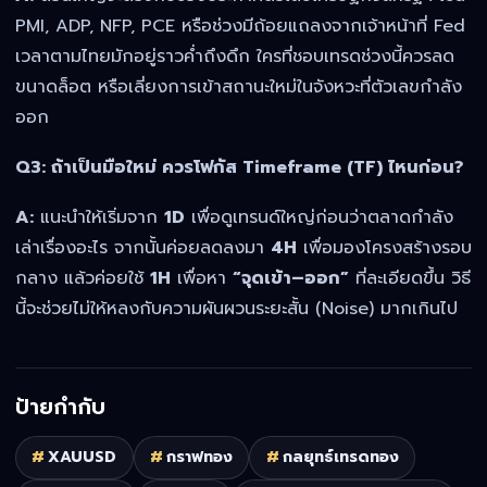
PMI, ADP, NFP, PCE หรือช่วงมีถ้อยแถลงจากเจ้าหน้าที่ Fed
เวลาตามไทยมักอยู่ราวค่ำถึงดึก ใครที่ชอบเทรดช่วงนี้ควรลด
ขนาดล็อต หรือเลี่ยงการเข้าสถานะใหม่ในจังหวะที่ตัวเลขกำลัง
ออก
Q3: ถ้าเป็นมือใหม่ ควรโฟกัส Timeframe (TF) ไหนก่อน?
A:
แนะนำให้เริ่มจาก
1D
เพื่อดูเทรนด์ใหญ่ก่อนว่าตลาดกำลัง
เล่าเรื่องอะไร จากนั้นค่อยลดลงมา
4H
เพื่อมองโครงสร้างรอบ
กลาง แล้วค่อยใช้
1H
เพื่อหา
“จุดเข้า–ออก”
ที่ละเอียดขึ้น วิธี
นี้จะช่วยไม่ให้หลงกับความผันผวนระยะสั้น (Noise) มากเกินไป
ป้ายกำกับ
#
XAUUSD
#
กราฟทอง
#
กลยุทธ์เทรดทอง