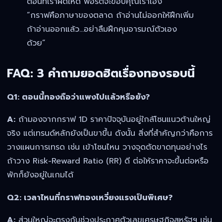
ตอนที่เราผิดให้ดี พอร์ตจะขอบคุณเราเอง”
“กราฟคือภาษาของตลาด ถ้าอ่านไม่ออกให้ฝึกเพิ่ม
ถ้าอ่านออกแล้ว…อย่าลืมฝึกคุมอารมณ์ตัวเอง
ด้วย”
FAQ: 3 คำถามยอดฮิตเรื่องทองรอบนี้
Q1: ตอนนี้ทองถือว่าแพงไปแล้วหรือยัง?
A:
ถ้ามองจากกราฟ 1D ราคาปัจจุบันอยู่ใกล้โซนแนวต้านใหญ่
จริง แต่เทรนด์หลักยังเป็นขาขึ้น ดังนั้น สิ่งที่สำคัญกว่าคือการ
วางแผนการเทรด เช่น เข้าโซนไหน วางจุดตัดขาดทุนอย่างไร
ถ้าวาง Risk-Reward Ratio (RR) ดี ต่อให้ราคาจะขึ้นต่อหรือ
พักก็ยังอยู่ในเกมได้
Q2: เวลาไหนที่กราฟทองเหวี่ยงแรงเป็นพิเศษ?
A:
ส่วนใหญ่จะตรงกับช่วงประกาศตัวเลขเศรษฐกิจสหรัฐฯ เช่น