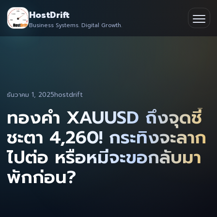
Skip
HostDrift
to
Business Systems. Digital Growth.
Partner
Ope
content
men
About
Contact
ธันวาคม 1, 2025
hostdrift
ทองคำ XAUUSD ถึงจุดชี้
ชะตา 4,260! กระทิงจะลาก
ไปต่อ หรือหมีจะขอกลับมา
พักก่อน?