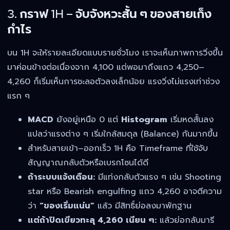
3. กราฟ 1H – จับจังหวะสั้น ๆ ของสายเก็ง
กำไร
บน 1H จะให้รายละเอียดแบบรายชั่วโมง เราจะเห็นภาพการวิ่งขึ้น
มาค่อนข้างต่อเนื่องจาก 4,100 แต่พอมาถึงแถว 4,250–
4,260 ก็เริ่มเห็นการชะลอตัวลงเล็กน้อย แรงวิ่งไม่แรงเท่าช่วง
แรก ๆ
MACD
ยังอยู่เหนือ 0 แต่
Histogram
เริ่มหดสั้นลง
แปลว่าแรงต่าง ๆ เริ่มใกล้สมดุล (Balance) กันมากขึ้น
สำหรับสายเข้า–ออกเร็ว 1H คือ Timeframe ที่ใช้จับ
สัญญาณกลับตัวหรือเบรกโซนได้ดี
ถ้าระบบแจ้งเตือน:
มีแท่งกลับตัวแรง ๆ เช่น Shooting
star หรือ Bearish engulfing แถว 4,260 อาจตีความ
ว่า
“ของเริ่มแน่น”
แล้ว มีสิทธิ์ย่อลงมาพักฐาน
แต่ถ้าปิดเขียวทะลุ 4,260 เนียน ๆ:
แล้วย่อกลับมารี