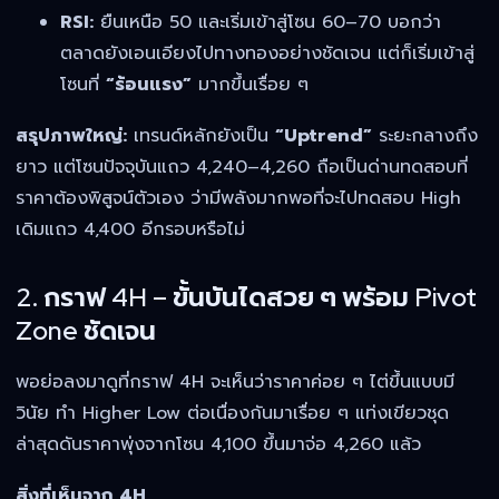
RSI:
ยืนเหนือ 50 และเริ่มเข้าสู่โซน 60–70 บอกว่า
ตลาดยังเอนเอียงไปทางทองอย่างชัดเจน แต่ก็เริ่มเข้าสู่
โซนที่
“ร้อนแรง”
มากขึ้นเรื่อย ๆ
สรุปภาพใหญ่:
เทรนด์หลักยังเป็น
“Uptrend”
ระยะกลางถึง
ยาว แต่โซนปัจจุบันแถว 4,240–4,260 ถือเป็นด่านทดสอบที่
ราคาต้องพิสูจน์ตัวเอง ว่ามีพลังมากพอที่จะไปทดสอบ High
เดิมแถว 4,400 อีกรอบหรือไม่
2. กราฟ 4H – ขั้นบันไดสวย ๆ พร้อม Pivot
Zone ชัดเจน
พอย่อลงมาดูที่กราฟ 4H จะเห็นว่าราคาค่อย ๆ ไต่ขึ้นแบบมี
วินัย ทำ Higher Low ต่อเนื่องกันมาเรื่อย ๆ แท่งเขียวชุด
ล่าสุดดันราคาพุ่งจากโซน 4,100 ขึ้นมาจ่อ 4,260 แล้ว
สิ่งที่เห็นจาก 4H