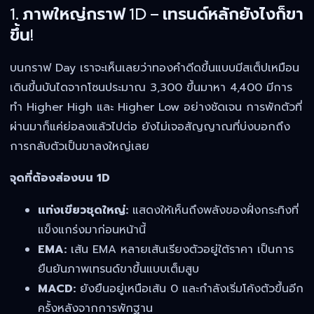
1. ภาพใหญ่กราฟ 1D – เทรนด์หลักยังไงก็ขา
ขึ้น!
บนกราฟ Day เราจะเห็นเลยว่าทองคำดีดขึ้นแบบมีสเต็ปเหมือน
เดินขึ้นบันไดจากโซนประมาณ 3,300 ขึ้นมาหา 4,400 มีการ
ทำ Higher High และ Higher Low อย่างชัดเจน การพักตัวที่
ผ่านมาก็แค่ย่อลงแล้วไปต่อ ยังไม่เจอสัญญาณที่บ่งบอกถึง
การกลับตัวเป็นขาลงใหญ่เลย
จุดที่ต้องส่องบน 1D
แท่งเขียวชุดใหญ่:
แสดงให้เห็นถึงพลังของฝั่งกระทิงที่
แข็งแกร่งมาก่อนหน้านี้
EMA:
เส้น EMA หลายเส้นเรียงตัวอยู่ใต้ราคา เป็นการ
ยืนยันภาพเทรนด์ขาขึ้นแบบเต็มสูบ
MACD:
ยังยืนอยู่เหนือเส้น 0 และกำลังเริ่มโค้งตัวขึ้นอีก
ครั้งหลังจากการพักฐาน