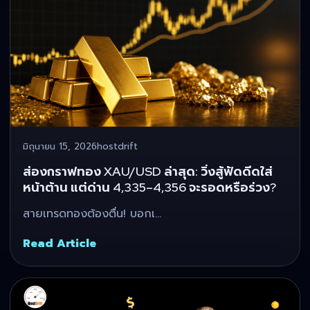
มิถุนายน 15, 2026
hostdrift
ส่องกราฟทอง XAU/USD ล่าสุด: วิ่งสู้ฟัดดีดใส่
หน้าต้าน แต่ด่าน 4,335–4,356 จะรอดหรือร่วง?
สายเทรดทองต้องตื่น! บอกเ…
Read Article