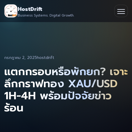
Skip
HostDrift
to
Business Systems. Digital Growth.
Partner
Ope
content
men
About
Contact
กรกฎาคม 2, 2025
hostdrift
แตกกรอบหรือพักยก? เจาะ
ลึกกราฟทอง XAU/USD
1H-4H พร้อมปัจจัยข่าว
ร้อน