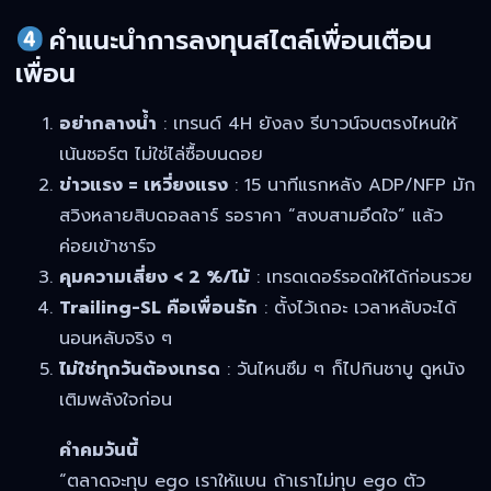
คำแนะนำการลงทุนสไตล์เพื่อนเตือน
เพื่อน
อย่ากลางน้ำ
: เทรนด์ 4H ยังลง รีบาวน์จบตรงไหนให้
เน้นชอร์ต ไม่ใช่ไล่ซื้อบนดอย
ข่าวแรง = เหวี่ยงแรง
: 15 นาทีแรกหลัง ADP/NFP มัก
สวิงหลายสิบดอลลาร์ รอราคา “สงบสามอึดใจ” แล้ว
ค่อยเข้าชาร์จ
คุมความเสี่ยง < 2 %/ไม้
: เทรดเดอร์รอดให้ได้ก่อนรวย
Trailing-SL คือเพื่อนรัก
: ตั้งไว้เถอะ เวลาหลับจะได้
นอนหลับจริง ๆ
ไม่ใช่ทุกวันต้องเทรด
: วันไหนซึม ๆ ก็ไปกินชาบู ดูหนัง
เติมพลังใจก่อน
คำคมวันนี้
“ตลาดจะทุบ ego เราให้แบน ถ้าเราไม่ทุบ ego ตัว