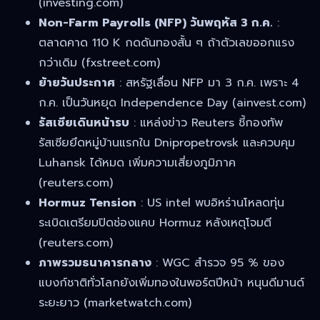
(investing.com)
Non-Farm Payrolls (NFP) วันพฤหัส 3 ก.ค.
:
ตลาดคาด 110 K กดดันทองสั้น ๆ ถ้าตัวเลขออกแรง
กว่าเดิม (fxstreet.com)
ย้ายวันประกาศ
: สหรัฐเลื่อน NFP มา 3 ก.ค. เพราะ 4
ก.ค. เป็นวันหยุด Independence Day (ainvest.com)
รัสเซียเดินหน้ารบ
: แหล่งข่าว Reuters ชี้กองทัพ
รัสเซียยึดหมู่บ้านแรกใน Dnipropetrovsk และควบคุม
Luhansk ได้หมด เพิ่มความเสี่ยงภูมิภาค
(reuters.com)
Hormuz Tension
: US intel พบอิหร่านโหลดทุ่น
ระเบิดเตรียมปิดช่องแคบ Hormuz หลังเหตุโจมตี
(reuters.com)
ภาพรวมธนาคารกลาง
: WGC สำรวจ 95 % ของ
แบงก์ชาติทั่วโลกยังเพิ่มทองในพอร์ตปีหน้า หนุนดีมานด์
ระยะยาว (marketwatch.com)