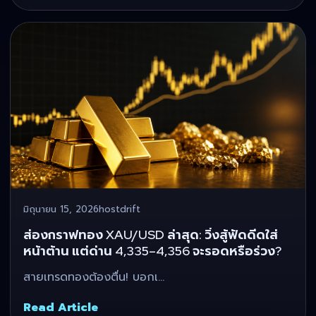
มิถุนายน 15, 2026
hostdrift
ส่องกราฟทอง XAU/USD ล่าสุด: วิ่งสู้ฟัดดีดใส่
หน้าต้าน แต่ด่าน 4,335–4,356 จะรอดหรือร่วง?
สายเทรดทองต้องตื่น! บอกเ…
Read Article