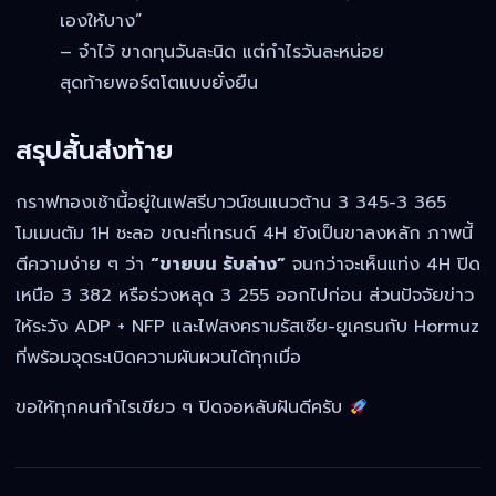
เองให้บาง”
– จำไว้ ขาดทุนวันละนิด แต่กำไรวันละหน่อย
สุดท้ายพอร์ตโตแบบยั่งยืน
สรุปสั้นส่งท้าย
กราฟทองเช้านี้อยู่ในเฟสรีบาวน์ชนแนวต้าน 3 345-3 365
โมเมนตัม 1H ชะลอ ขณะที่เทรนด์ 4H ยังเป็นขาลงหลัก ภาพนี้
ตีความง่าย ๆ ว่า
“ขายบน รับล่าง”
จนกว่าจะเห็นแท่ง 4H ปิด
เหนือ 3 382 หรือร่วงหลุด 3 255 ออกไปก่อน ส่วนปัจจัยข่าว
ให้ระวัง ADP + NFP และไฟสงครามรัสเซีย-ยูเครนกับ Hormuz
ที่พร้อมจุดระเบิดความผันผวนได้ทุกเมื่อ
ขอให้ทุกคนกำไรเขียว ๆ ปิดจอหลับฝันดีครับ