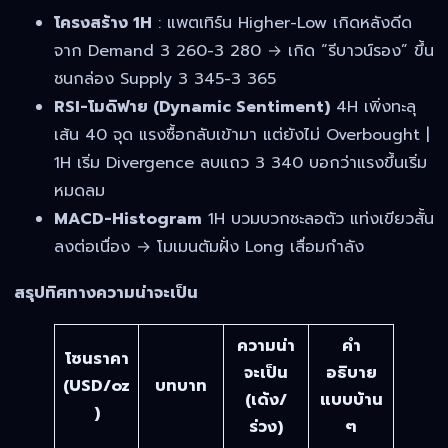
โครงสร้าง 1H
: แพตเทิร์น Higher-Low เกิดหลังดีด
จาก Demand 3 260-3 280 → เกิด “รีบาวน์รอง” ขึ้น
ชนกล่อง Supply 3 345-3 365
RSI-โมดิฟาย (Dynamic Sentiment)
4H เพิ่งทะลุ
เส้น 40 จุด แรงซื้อกลับเข้ามา แต่ยังไม่ Overbought |
1H เริ่ม Divergence ลบแถว 3 340 บอกว่าแรงขึ้นเริ่ม
หมดลม
MACD-Histogram
1H บวมบวกชะลอตัว แท่งเขียวสั้น
ลงต่อเนื่อง → โมเมนตัมฝั่ง Long เสื่อมกำลัง
สรุปทิศทางความน่าจะเป็น
ความน่า
คำ
โซนราคา
จะเป็น
อธิบาย
(USD/oz
บทบาท
(เด้ง/
แบบบ้าน
)
ร่วง)
ๆ