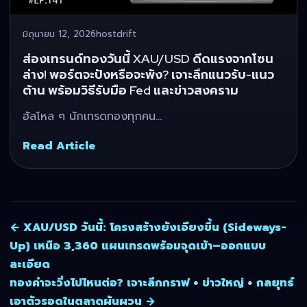
มิถุนายน 12, 2026
hostdrift
ส่องเทรนด์ทองวันนี้ XAU/USD ดีดแรงจากโซน
ล่าง! พอร์ตจะปังหรือจะพัง? เจาะลึกแนวรับ-แนว
ต้าน พร้อมวิธีรับมือ Fed และข่าวสงคราม
ฮัลโหล ๆ นักเทรดทองทุกคน…
Read Article
← XAU/USD วันนี้: โครงสร้างยังเอียงขึ้น (Sideways-
Up) เหนือ 3,360 แผนเทรดพร้อมจุดเข้า–ออกแบบ
ละเอียด
ทองคำจะวิ่งไปไหนต่อ? เจาะลึกกราฟ + ข่าวใหญ่ + กลยุทธ์
เอาตัวรอดในตลาดผันผวน →