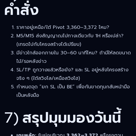
คำสั่ง
ราคาอยู่เหนือ/ใต้ Pivot 3,360–3,372 ไหม?
M5/M15 ส่งสัญญาณไปทางเดียวกับ 1H หรือเปล่า?
(เทรดไปกับโครงสร้างได้เปรียบ)
มีข่าวใกล้ออกภายใน 30–60 นาทีไหม? ถ้ามีให้ลดขนาด
ไม้/รอหลังข่าว
SL/TP ถูกวางแล้วหรือยัง? และ SL อยู่หลังโครงสร้าง
จริง ๆ (ใต้สวิงโล/เหนือสวิงไฮ)
กำหนดจุด “ยก SL เป็น BE” เพื่อกันขาดทุนกลับหน้ามือ
เป็นหลังมือ
7) สรุปมุมมองวันนี้
เกมหลัก:
รับย่อบริเวณ
3,362–3,372
หรือรอตาม