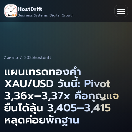
Skip
HostDrift
to
Business Systems. Digital Growth.
Partner
Ope
content
men
About
Contact
สิงหาคม 7, 2025
hostdrift
แผนเทรดทองคำ
XAU/USD วันนี้: Pivot
3,36x–3,37x คือกุญแจ
ยืนได้ลุ้น 3,405–3,415
หลุดค่อยพักฐาน