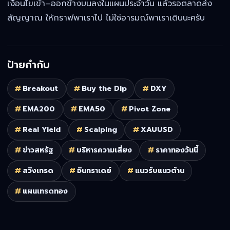
เงื่อนไขเข้า–ออกข้างบนลงในแผนประจำวัน แล้วรอตลาดส่ง
สัญญาณ ให้กราฟพาเราไป ไม่ใช่อารมณ์พาเราเดินนะครับ
ป้ายกำกับ
#
Breakout
#
Buy the Dip
#
DXY
#
EMA200
#
EMA50
#
Pivot Zone
#
Real Yield
#
Scalping
#
XAUUSD
#
ข่าวสหรัฐ
#
บริหารความเสี่ยง
#
ราคาทองวันนี้
#
สวิงเทรด
#
อินทราเดย์
#
แนวรับแนวต้าน
#
แผนเทรดทอง