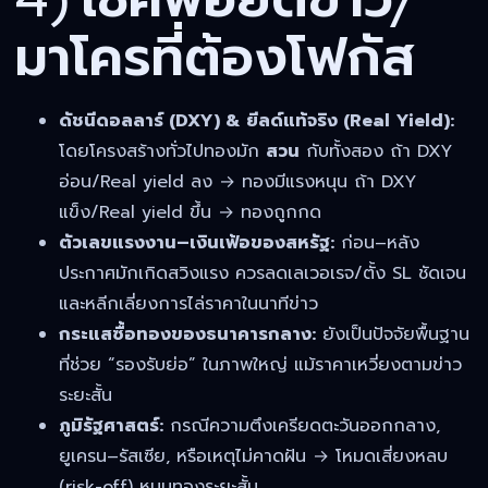
มาโครที่ต้องโฟกัส
ดัชนีดอลลาร์ (DXY) & ยีลด์แท้จริง (Real Yield):
โดยโครงสร้างทั่วไปทองมัก
สวน
กับทั้งสอง ถ้า DXY
อ่อน/Real yield ลง → ทองมีแรงหนุน ถ้า DXY
แข็ง/Real yield ขึ้น → ทองถูกกด
ตัวเลขแรงงาน–เงินเฟ้อของสหรัฐ:
ก่อน–หลัง
ประกาศมักเกิดสวิงแรง ควรลดเลเวอเรจ/ตั้ง SL ชัดเจน
และหลีกเลี่ยงการไล่ราคาในนาทีข่าว
กระแสซื้อทองของธนาคารกลาง:
ยังเป็นปัจจัยพื้นฐาน
ที่ช่วย “รองรับย่อ” ในภาพใหญ่ แม้ราคาเหวี่ยงตามข่าว
ระยะสั้น
ภูมิรัฐศาสตร์:
กรณีความตึงเครียดตะวันออกกลาง,
ยูเครน–รัสเซีย, หรือเหตุไม่คาดฝัน → โหมดเสี่ยงหลบ
(risk-off) หนุนทองระยะสั้น