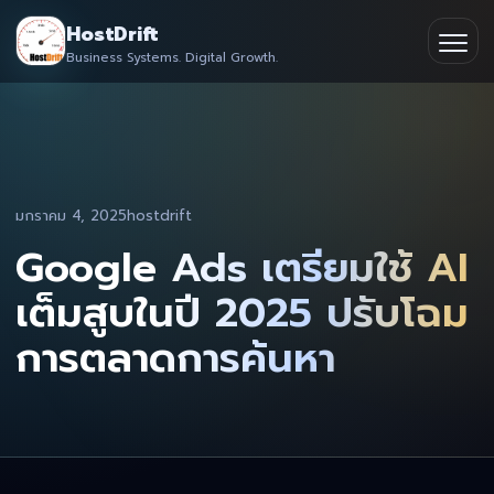
Skip
HostDrift
to
Business Systems. Digital Growth.
Partner
Ope
content
men
About
Contact
มกราคม 4, 2025
hostdrift
Google Ads เตรียมใช้ AI
เต็มสูบในปี 2025 ปรับโฉม
การตลาดการค้นหา