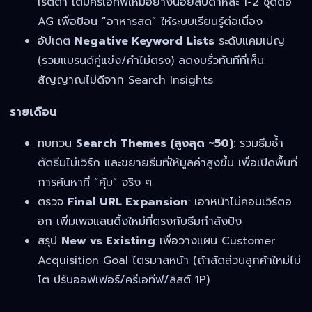
เรตต่ำ เติมครีเอทีฟใหม่อย่างน้อยสัปดาห์ละ 1-2 ชุดต่อ
AG เพื่อป้อน “อาหารสด” ให้ระบบเรียนรู้ต่อเนื่อง
อัปเดต
Negative Keyword Lists
ระดับแคมเปญ
(รวมแบรนด์คู่แข่ง/คำไม่ตรง) ลดงบรั่วทันทีที่เห็น
สัญญาณไม่ดีจาก Search Insights
รายเดือน
ทบทวน
Search Themes (สูงสุด ~50)
: รวมธีมซ้ำ
ตัดธีมไม่เวิร์ก และขยายธีมที่ให้มูลค่าสูงขึ้น เพื่อเปิดพื้นที่
การค้นหาที่ “คุ้ม” จริง ๆ
ตรวจ
Final URL Expansion
: เอาหน้าไม่คอนเวิร์ตอ
อก เพิ่มเพจแลนดิ้งใหม่ที่ตรงกับธีมกำลังปัง
สรุป
New vs Existing
เพื่อวางแผน Customer
Acquisition Goal ไตรมาสหน้า (ถ้าสัดส่วนลูกค้าใหม่ไม่
โต ปรับออฟเฟอร์/ครีเอทีฟ/ลิสต์ 1P)