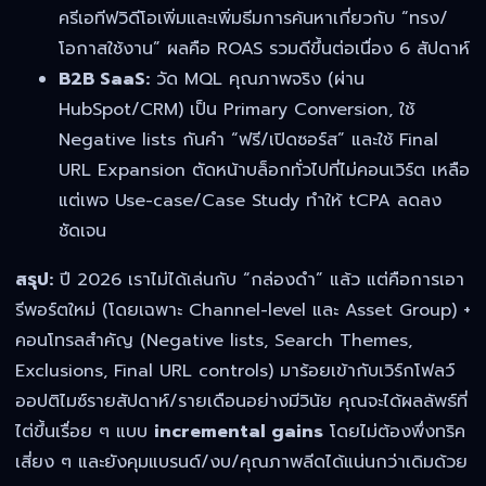
ครีเอทีฟวิดีโอเพิ่มและเพิ่มธีมการค้นหาเกี่ยวกับ “ทรง/
โอกาสใช้งาน” ผลคือ ROAS รวมดีขึ้นต่อเนื่อง 6 สัปดาห์
B2B SaaS:
วัด MQL คุณภาพจริง (ผ่าน
HubSpot/CRM) เป็น Primary Conversion, ใช้
Negative lists กันคำ “ฟรี/เปิดซอร์ส” และใช้ Final
URL Expansion ตัดหน้าบล็อกทั่วไปที่ไม่คอนเวิร์ต เหลือ
แต่เพจ Use-case/Case Study ทำให้ tCPA ลดลง
ชัดเจน
สรุป:
ปี 2026 เราไม่ได้เล่นกับ “กล่องดำ” แล้ว แต่คือการเอา
รีพอร์ตใหม่ (โดยเฉพาะ Channel-level และ Asset Group) +
คอนโทรลสำคัญ (Negative lists, Search Themes,
Exclusions, Final URL controls) มาร้อยเข้ากับเวิร์กโฟลว์
ออปติไมซ์รายสัปดาห์/รายเดือนอย่างมีวินัย คุณจะได้ผลลัพธ์ที่
ไต่ขึ้นเรื่อย ๆ แบบ
incremental gains
โดยไม่ต้องพึ่งทริค
เสี่ยง ๆ และยังคุมแบรนด์/งบ/คุณภาพลีดได้แน่นกว่าเดิมด้วย