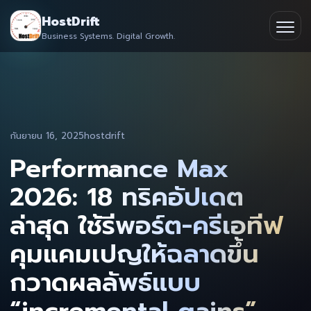
Skip
HostDrift
to
Business Systems. Digital Growth.
Partner
Ope
content
men
About
Contact
กันยายน 16, 2025
hostdrift
Performance Max
2026: 18 ทริคอัปเดต
ล่าสุด ใช้รีพอร์ต-ครีเอทีฟ
คุมแคมเปญให้ฉลาดขึ้น
กวาดผลลัพธ์แบบ