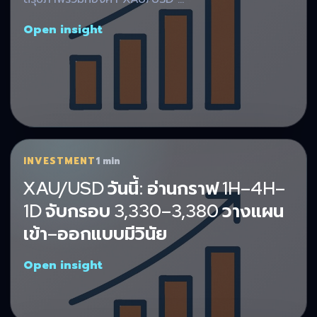
Open insight
INVESTMENT
1 min
XAU/USD วันนี้: อ่านกราฟ 1H–4H–
1D จับกรอบ 3,330–3,380 วางแผน
เข้า–ออกแบบมีวินัย
Open insight