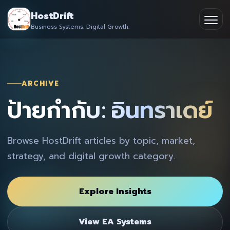
Skip
HostDrift
to
Business Systems. Digital Growth.
Partner
Ope
content
men
About
ARCHIVE
Contact
ป้ายกำกับ: อินทราเดย์
Browse HostDrift articles by topic, market,
strategy, and digital growth category.
Explore Insights
View EA Systems