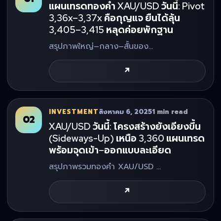
แผนเทรดทองคำ XAU/USD วันนี้: Pivot
3,36x–3,37x คือกุญแจ ยืนได้ลุ้น
3,405–3,415 หลุดค่อยพักฐาน
สรุปภาพใหญ่–กลาง–สั้นของ…
↗
INVESTMENT
สิงหาคม 6, 2025
1 min read
02
XAU/USD วันนี้: โครงสร้างยังเอียงขึ้น
(Sideways-Up) เหนือ 3,360 แผนเทรด
พร้อมจุดเข้า–ออกแบบละเอียด
สรุปภาพรวมทองคำ XAU/USD …
↗