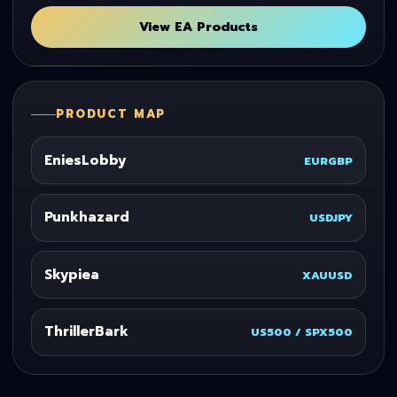
View EA Products
PRODUCT MAP
EniesLobby
EURGBP
Punkhazard
USDJPY
Skypiea
XAUUSD
ThrillerBark
US500 / SPX500