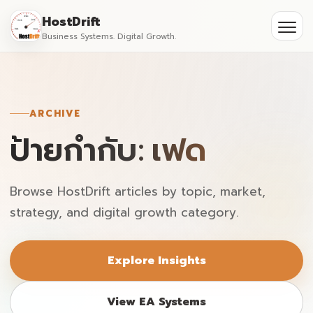
Skip
HostDrift
to
Business Systems. Digital Growth.
Partner
Ope
content
men
About
ARCHIVE
Contact
ป้ายกำกับ: เฟด
Browse HostDrift articles by topic, market,
strategy, and digital growth category.
Explore Insights
View EA Systems