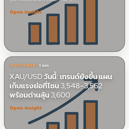
Open insight
INVESTMENT
1 min
XAU/USD วันนี้: เทรนด์ยังขึ้น แผน
เก็บแรงย่อที่โซน 3,548–3,562
พร้อมด่านลุ้น 3,600
Open insight