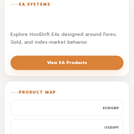
EA SYSTEMS
Connect insights with automated
trading products.
Explore HostDrift EAs designed around Forex,
Gold, and index-market behavior.
View EA Products
PRODUCT MAP
EniesLobby
EURGBP
Punkhazard
USDJPY