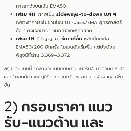
การแกว่งบนเส้น EMA50
เฟรม 4H
: ภาพเป็น
sideways-to-down เบา ๆ
เพราะราคายังไม่ผ่านโซน UT-basis/EMA ยุทธศาสตร์
คือ “เด้งเจอขาย” จนกว่าจะทะลุคอขวด
เฟรม 1H
: มีสัญญาณ
รีบาวด์สั้น
หลังยืนเหนือ
EMA50/200 อีกครั้ง โมเมนตัมเริ่มฟื้น แต่ยังต้อง
พิสูจน์ที่ด่าน 3,369–3,372
สรุป: วันแบบนี้ “กลางวันเน้นขยับตามแนวรับ/แนวต้านใกล้ ๆ”
และ “ตอนมีข่าวใหญ่ให้ลดขนาดไม้” เพราะความผันผวนจะเพิ่ม
ขึ้น
2) กรอบราคา แนว
รับ–แนวต้าน และ