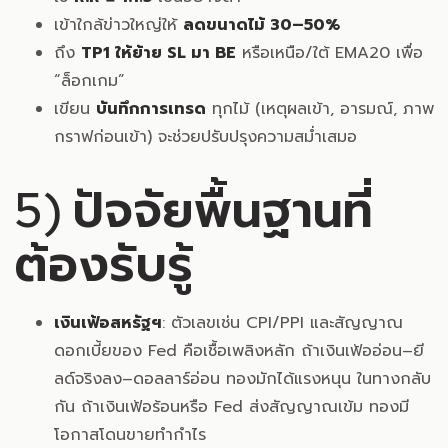
เข้าใกล้ข่าวใหญ่ให้
ลดขนาดไม้ 30–50%
ถึง
TP1 ให้ย้าย SL มา BE
หรือเหนือ/ใต้ EMA20 เพื่อ
“ล็อกเกม”
เขียน
บันทึกการเทรด
ทุกไม้ (เหตุผลเข้า, อารมณ์, ภาพ
กราฟก่อนเข้า) จะช่วยปรับปรุงความสม่ำเสมอ
5) ปัจจัยพื้นฐานที่
ต้องรับรู้
เงินเฟ้อสหรัฐฯ
: ตัวเลขเช่น CPI/PPI และสัญญาณ
ดอกเบี้ยของ Fed คือเชื้อเพลิงหลัก ถ้าเงินเฟ้ออ่อน–ยี
ลด์จริงลง–ดอลลาร์อ่อน ทองมักได้แรงหนุน ในทางกลับ
กัน ถ้าเงินเฟ้อร้อนหรือ Fed ส่งสัญญาณเข้ม ทองมี
โอกาสโดนขายทำกำไร