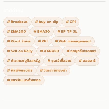
ป้ายกำกับ
#
Breakout
#
buy on dip
#
CPI
#
EMA200
#
EMA50
#
EP TP SL
#
Pivot Zone
#
PPI
#
Risk management
#
Sell on Rally
#
XAUUSD
#
กลยุทธ์เทรดทอง
#
ข่าวเศรษฐกิจสหรัฐ
#
จุดเข้าซื้อขาย
#
ดอลลาร์
#
ยีลด์พันธบัตร
#
วิเคราะห์ทองคำ
#
แนวรับแนวต้านทอง