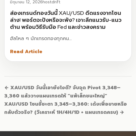
มิถุนายน 12, 2026
hostdrift
ส่องเทรนด์ทองวันนี้ XAU/USD ดีดแรงจากโซน
ล่าง! พอร์ตจะปังหรือจะพัง? เจาะลึกแนวรับ-แนว
ต้าน พร้อมวิธีรับมือ Fed และข่าวสงคราม
ฮัลโหล ๆ นักเทรดทองทุกคน…
Read Article
← XAU/USD วันนี้เอายังไงดี? จับจุด Pivot 3,348–
3,360 แล้ววางแผนเทรดให้ “แพ้เล็กชนะใหญ่”
XAU/USD โซนชี้ชะตา 3,345–3,360: เด้งเพื่อขายหรือ
กลับตัวจริง? (วิเคราะห์ 1H/4H/1D + แผนเทรดครบ) →