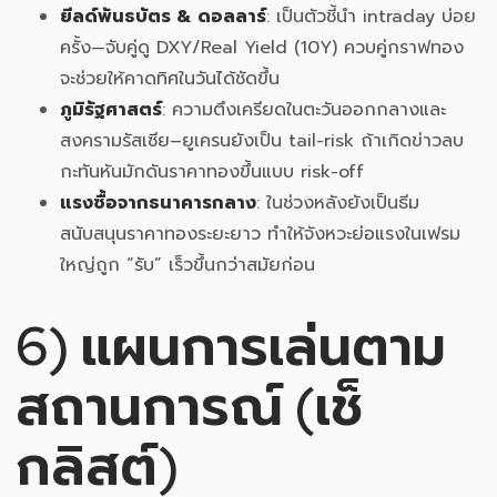
ยีลด์พันธบัตร & ดอลลาร์
: เป็นตัวชี้นำ intraday บ่อย
ครั้ง—จับคู่ดู DXY/Real Yield (10Y) ควบคู่กราฟทอง
จะช่วยให้คาดทิศในวันได้ชัดขึ้น
ภูมิรัฐศาสตร์
: ความตึงเครียดในตะวันออกกลางและ
สงครามรัสเซีย–ยูเครนยังเป็น tail-risk ถ้าเกิดข่าวลบ
กะทันหันมักดันราคาทองขึ้นแบบ risk-off
แรงซื้อจากธนาคารกลาง
: ในช่วงหลังยังเป็นธีม
สนับสนุนราคาทองระยะยาว ทำให้จังหวะย่อแรงในเฟรม
ใหญ่ถูก “รับ” เร็วขึ้นกว่าสมัยก่อน
6) แผนการเล่นตาม
สถานการณ์ (เช็
กลิสต์)